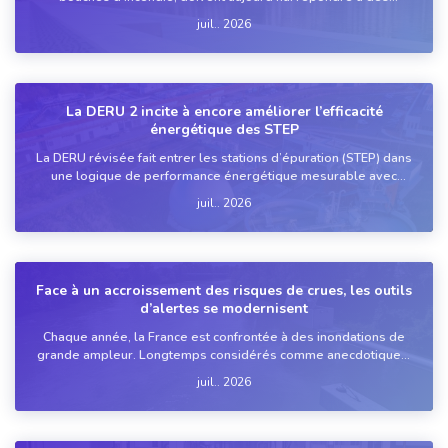
contraintes croissantes : épisodes pluvieux plus intenses,
juil.. 2026
sécurité des réseaux, maintenance avec des équipes réduites,
intégrat...
La DERU 2 incite à encore améliorer l’efficacité
énergétique des STEP
La DERU révisée fait entrer les stations d’épuration (STEP) dans
une logique de performance énergétique mesurable avec
audits tous les quatre ans, identification des économies
juil.. 2026
possibles et développement de la production d’énergie
renouve...
Face à un accroissement des risques de crues, les outils
d’alertes se modernisent
Chaque année, la France est confrontée à des inondations de
grande ampleur. Longtemps considérés comme anecdotiques,
ces épisodes tendent désormais à se multiplier sous l’effet du
juil.. 2026
réchauffement climatique. Face à cette augmentation du ri...