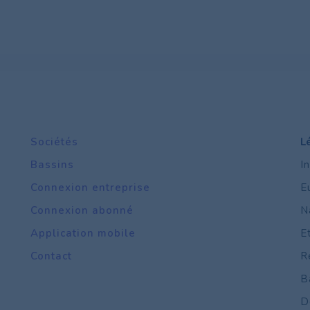
Sociétés
L
Bassins
I
Connexion entreprise
E
Connexion abonné
N
Application mobile
E
Contact
R
B
D