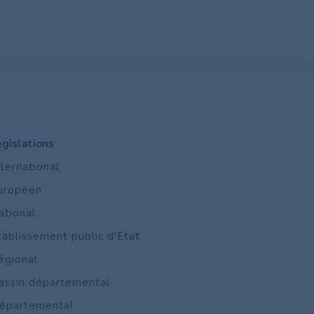
égislations
nternational
uropéen
ational
tablissement public d'Etat
égional
assin départemental
épartemental