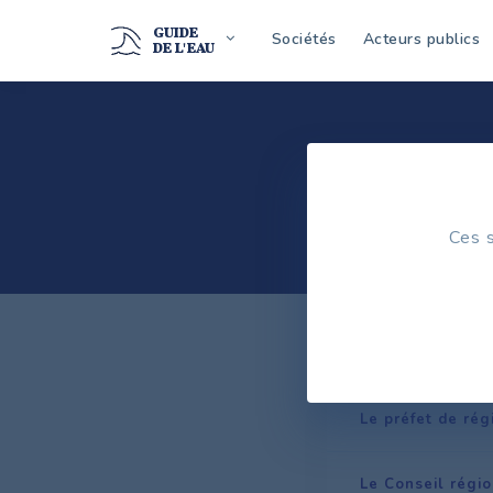
GUIDE
Sociétés
Acteurs publics
DE L'EAU
Ces s
Le préfet de rég
Le Conseil régio