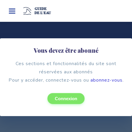
GUIDE
Toggle
DE L'EAU
navigation
Vous devez être abonné
Association
ASSOCIATION DES MAIRES DE
Ces sections et fonctionnalités du site sont
FRANCE
réservées aux abonnés
Pour y accéder, connectez-vous ou
AMF
abonnez-vous
.
Connexion