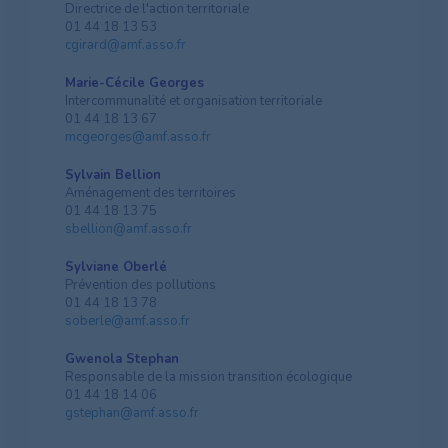
Directrice de l'action territoriale
01 44 18 13 53
cgirard@amf.asso.fr
Marie-Cécile Georges
Intercommunalité et organisation territoriale
01 44 18 13 67
mcgeorges@amf.asso.fr
Sylvain Bellion
Aménagement des territoires
01 44 18 13 75
sbellion@amf.asso.fr
Sylviane Oberlé
Prévention des pollutions
01 44 18 13 78
soberle@amf.asso.fr
Gwenola Stephan
Responsable de la mission transition écologique
01 44 18 14 06
gstephan@amf.asso.fr