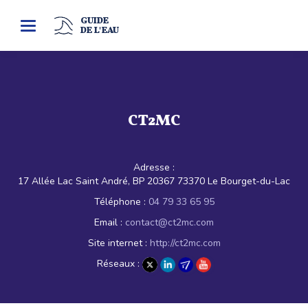
GUIDE
Toggle
DE L'EAU
navigation
CT2MC
Adresse :
17 Allée Lac Saint André, BP 20367 73370 Le Bourget-du-Lac
Téléphone :
04 79 33 65 95
Email :
contact@ct2mc.com
Site internet :
http://ct2mc.com
Réseaux :