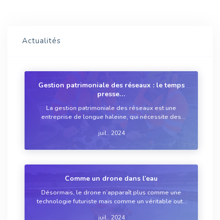
Actualités
Gestion patrimoniale des réseaux : le temps
presse…
La gestion patrimoniale des réseaux est une
entreprise de longue haleine, qui nécessite des
services structurés… et des moyens financiers. Si
juil.. 2024
les grands acteurs (métropoles, syndicats,
délégataires) sont déjà en ordre de marche, les
plus...
Comme un drone dans l’eau
Désormais, le drone n’apparaît plus comme une
technologie futuriste mais comme un véritable outil
dont les possibilités restent encore à explorer.
juil.. 2024
Qu’ils soient aériens, aquatiques ou subaquatiques,