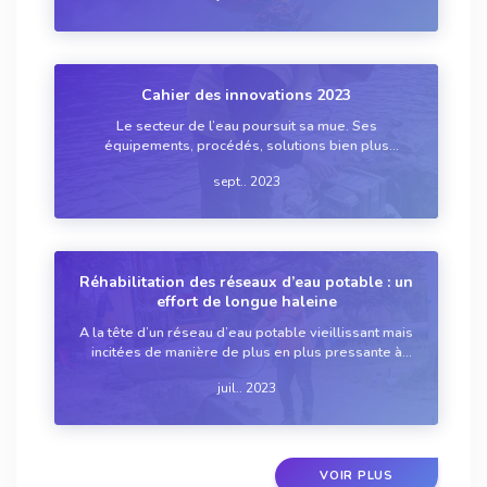
dans le domaine de l’eau, ces engins a...
Cahier des innovations 2023
Le secteur de l’eau poursuit sa mue. Ses
équipements, procédés, solutions bien plus
techniques qu’on ne l’imagine de prime abord, ne
sept.. 2023
doivent plus seulement répondre à des besoins
diversifiés et à de nombreux critères en matière de
perfor...
Réhabilitation des réseaux d’eau potable : un
effort de longue haleine
A la tête d’un réseau d’eau potable vieillissant mais
incitées de manière de plus en plus pressante à
réduire les pertes, les collectivités n’ont pas le
juil.. 2023
choix : il leur faut gérer leur patrimoine dans la
durée et en assurer progressiv...
VOIR PLUS