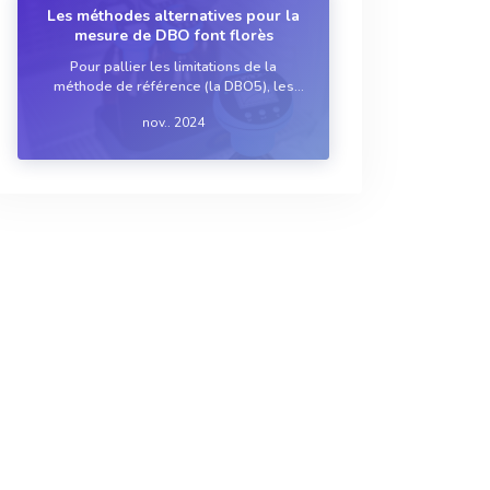
Les méthodes alternatives pour la
mesure de DBO font florès
Pour pallier les limitations de la
méthode de référence (la DBO5), les
fabricants ont développé différentes
nov.. 2024
méthodes alternatives pour la mesure
de la demande biochimique en oxygène
(DBO), telles que les biocapteurs, la
respirométrie, l’...