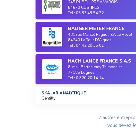
245 RUE DU PRE A VAROIS,
54670 CUSTINES
Tel : 03 83 49 54 72
BADGER METER FRANCE
431 rue Marcel Pagnol, ZA Le Revol
84240 La Tour D'Aigues
Tel : 04 42 20 35 01
HACH LANGE FRANCE S.A.S.
8, mail Barthélémy Thimonnier
77185 Lognes
Tel : 0 820 20 14 14
SKALAR ANALYTIQUE
Gentilly
7 autres entrepris
Vous devez
ê