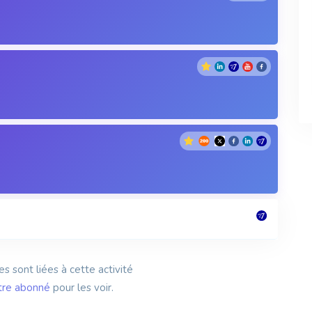
es sont liées à cette activité
tre abonné
pour les voir.