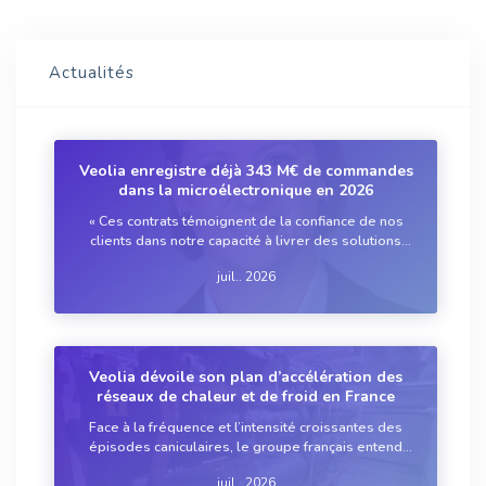
Actualités
Veolia enregistre déjà 343 M€ de commandes
dans la microélectronique en 2026
« Ces contrats témoignent de la confiance de nos
clients dans notre capacité à livrer des solutions
complètes et innovantes », affirme Anne Le
juil.. 2026
Guennec, directrice générale des activités
Technologies de l’eau du groupe français.
Veolia dévoile son plan d’accélération des
réseaux de chaleur et de froid en France
Face à la fréquence et l’intensité croissantes des
épisodes caniculaires, le groupe français entend
faire des réseaux de chaud-froid une infrastructure
juil.. 2026
essentielle de l’adaptation des villes au