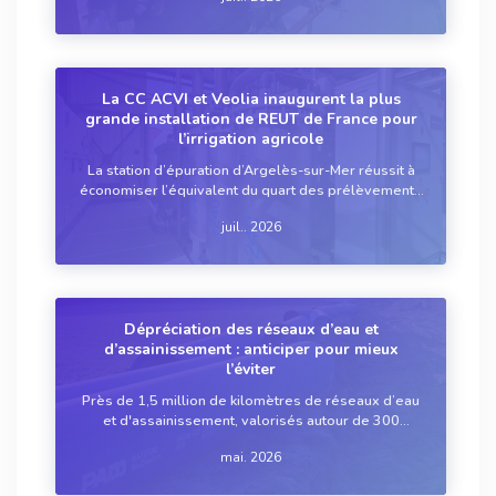
changement climatique.
La CC ACVI et Veolia inaugurent la plus
grande installation de REUT de France pour
l’irrigation agricole
La station d’épuration d’Argelès-sur-Mer réussit à
économiser l’équivalent du quart des prélèvements
annuels d'eau potable du territoire grâce à la plus
juil.. 2026
grande installation de réutilisation des eaux usées
traitées (REUT) de France pour l...
Dépréciation des réseaux d’eau et
d’assainissement : anticiper pour mieux
l’éviter
Près de 1,5 million de kilomètres de réseaux d’eau
et d'assainissement, valorisés autour de 300
milliards d’euros, vieillissent sous l’effet du temps
mai. 2026
et des aléas climatiques. Entre budgets contraints et
connaissance parfois incomplète d...