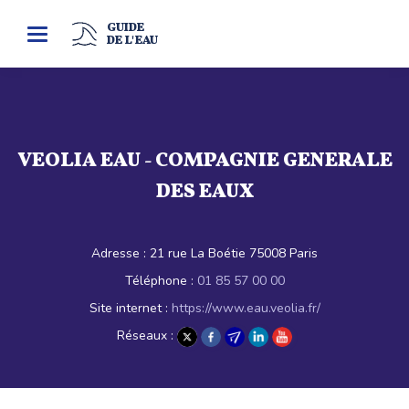
GUIDE
Toggle
DE L'EAU
navigation
VEOLIA EAU - COMPAGNIE GENERALE
DES EAUX
Adresse :
21 rue La Boétie 75008 Paris
Téléphone :
01 85 57 00 00
Site internet :
https://www.eau.veolia.fr/
Réseaux :