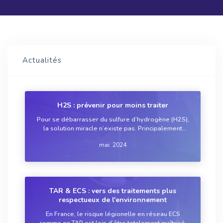
Actualités
H2S : prévenir pour moins traiter
Pour se débarrasser du sulfure d’hydrogène (H2S),
la solution miracle n’existe pas. Principalement
parce que chaque réseau d’assainissement et
mai. 2024
station d’épuration est différent et que la qualité des
effluents pourra varier tout au long d...
TAR & ECS : vers des traitements plus
respectueux de l'environnement
En France, le risque légionelle en réseau ECS
comme en TAR est loin d’être totalement maîtrisé.