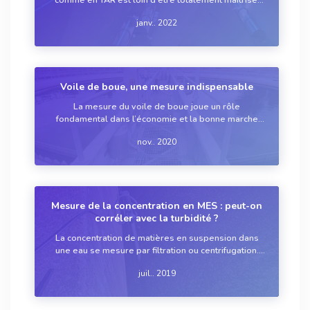
Malgré le renforcement de la réglementation et le
janv.. 2022
développement de nouvelles stratégies de
traitement, beaucoup d’industriels se contentent d...
Voile de boue, une mesure indispensable
La mesure du voile de boue joue un rôle
fondamental dans l’économie et la bonne marche
des stations d’épuration. Elle peut se faire par
nov.. 2020
ultrasons ou en optique. Avantages et inconvénients
des deux méthodes
Mesure de la concentration en MES : peut-on
corréler avec la turbidité ?
La concentration de matières en suspension dans
une eau se mesure par filtration ou centrifugation.
Mais ces deux méthodes peuvent prendre plusieurs
juil.. 2019
heures. La turbidité, par contre, phénomène optique
dû aux particules en suspension, peu...