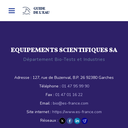
GUIDE
Toggle
DE L'EAU
navigation
EQUIPEMENTS SCIENTIFIQUES SA
Département Bio-Tests et Industries
Adresse :
127, rue de Buzenval, B.P. 26 92380 Garches
Téléphone :
01 47 95 99 90
Fax :
01 47 01 16 22
Email :
bio@es-france.com
Site internet :
https://www.es-france.com
Réseaux :