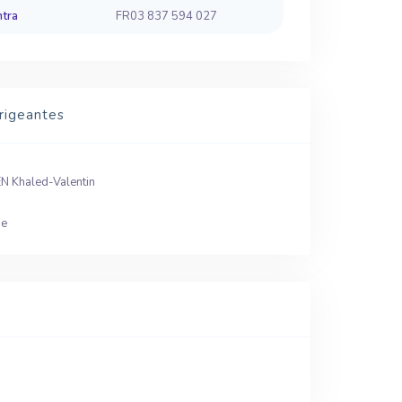
ntra
FR03 837 594 027
rigeantes
 Khaled-Valentin
ne