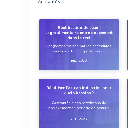
Actualités
Réutilisation de l’eau :
l'agroalimentaire entre doucement
dans le réel
Longtemps freinée par les contraintes
sanitaires, le manque de cadre
réglementaire et des modèles
juil.. 2026
économiques encore difficiles à
justifier, la réutilisation de l'eau
commence à changer de dimension
dans l'industrie agroalimentaire. Séch...
Réutiliser l’eau en industrie : pour
quels besoins ?
Confrontés à des restrictions de
prélèvement en période de pénurie
d'eau, les industriels envisagent le
recyclage ou la réutilisation de la
oct.. 2025
ressource. Si tout est – techniquement –