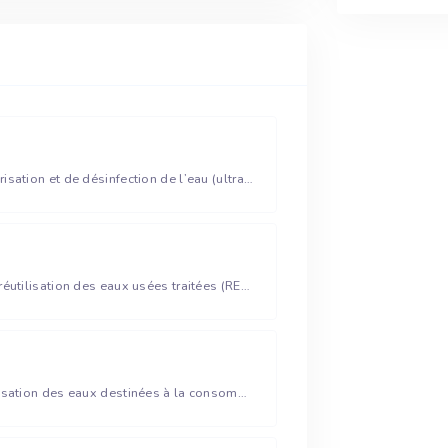
Unité compacte de sécurisation et de désinfection de l’eau (ultrafiltration)
Unité conteneurisée de réutilisation des eaux usées traitées (REUT)
Unité mobile de potabilisation des eaux destinées à la consommation humaine