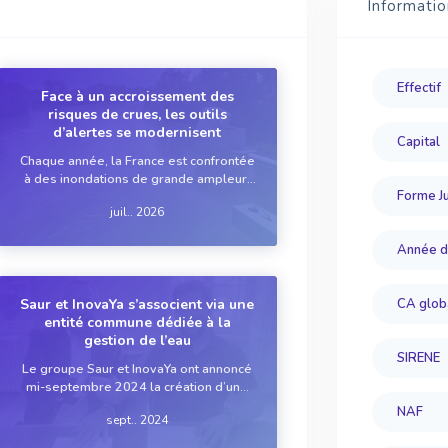
Informatio
Effectif
Face à un accroissement des
risques de crues, les outils
d’alertes se modernisent
Capital
Chaque année, la France est confrontée
à des inondations de grande ampleur.
Forme Ju
Longtemps considérés comme
juil.. 2026
anecdotiques, ces épisodes tendent
désormais à se multiplier sous l’effet
Année d
du réchauffement climatique. Face à
cette augmentation du ri...
Saur et InovaYa s’associent via une
CA glob
entité commune dédiée à la
gestion de l’eau
SIRENE
Le groupe Saur et InovaYa ont annoncé
mi-septembre 2024 la création d’une
joint-venture consacrée à la mise en
NAF
sept.. 2024
commun de leurs technologies de
traitement de l’eau.