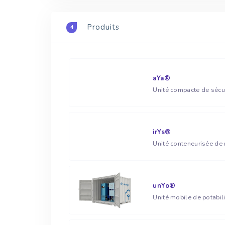
Produits
4
aYa®
irYs®
unYo®