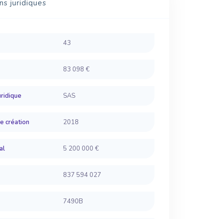
ns juridiques
43
83 098 €
ridique
SAS
e création
2018
al
5 200 000 €
837 594 027
7490B