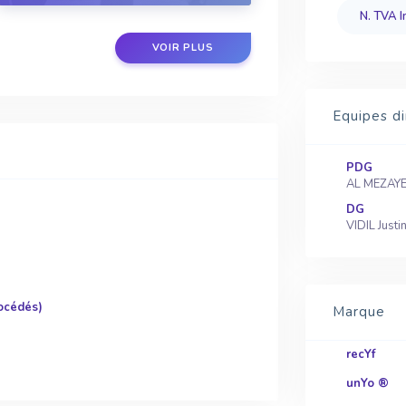
N. TVA I
VOIR PLUS
Equipes di
PDG
AL MEZAYEN
DG
VIDIL Justi
océdés)
Marque
recYf
unYo ®