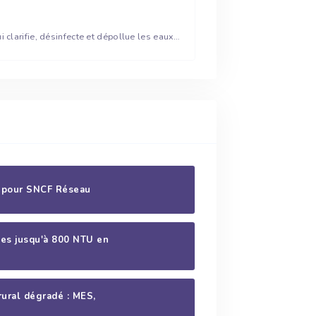
Unité de sécurisation qui clarifie, désinfecte et dépollue les eaux de réseau dégradées
U pour SNCF Réseau
ides jusqu'à 800 NTU en
rural dégradé : MES,