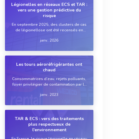
Légionelles en réseaux ECS et TAR :
vers une gestion prédictive du
risque
En septembre 2025, des clusters de cas
de légionellose ont été recensés en
Haute-Saône et en Savoie, causant la
janv.. 2026
mort de deux personnes. Car c’est une
réalité : malgré un renforcement de la
réglementation et le développement de
solutions ...
Les tours aéroréfrigérantes ont
chaud
Consommatrices d’eau, rejets polluants,
foyer privilégier de contamination par la
légionelle… les tours de refroidissement
janv.. 2023
sont indispensables dans le process,
mais contraignantes. La récente
classification du brome comme
substance « sus...
TAR & ECS : vers des traitements
plus respectueux de
l'environnement
En France, le risque légionelle en réseau