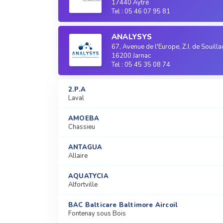
17440 Aytré
Tel : 05 46 07 95 81
ANALYSYS
67, Avenue de l'Europe, Z.I. de Souilla
16200 Jarnac
Tel : 05 45 35 08 74
2.P.A
Laval
AMOEBA
Chassieu
ANTAGUA
Allaire
AQUATYCIA
Alfortville
BAC Balticare Baltimore Aircoil
Fontenay sous Bois