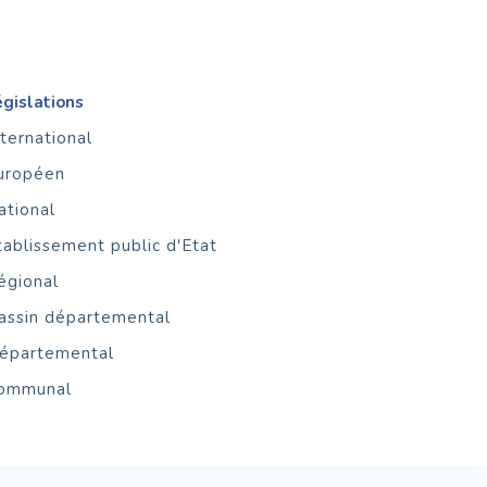
égislations
nternational
uropéen
ational
tablissement public d'Etat
égional
assin départemental
épartemental
ommunal