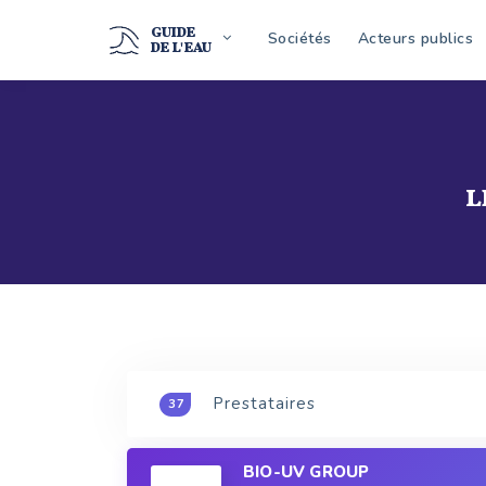
GUIDE
Sociétés
Acteurs publics
DE L'EAU
L
Prestataires
37
BIO-UV GROUP