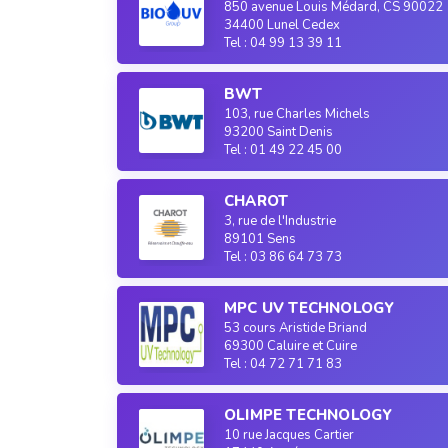
850 avenue Louis Médard, CS 90022
34400 Lunel Cedex
Tel : 04 99 13 39 11
BWT
103, rue Charles Michels
93200 Saint Denis
Tel : 01 49 22 45 00
CHAROT
3, rue de l'Industrie
89101 Sens
Tel : 03 86 64 73 73
MPC UV TECHNOLOGY
53 cours Aristide Briand
69300 Caluire et Cuire
Tel : 04 72 71 71 83
OLIMPE TECHNOLOGY
10 rue Jacques Cartier