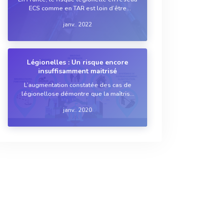
ECS comme en TAR est loin d’être
totalement maîtrisé. Malgré le
janv.. 2022
renforcement de la réglementation et le
développement de nouvelles stratégies
de traitement, beaucoup d’industriels se
contentent d...
Légionelles : Un risque encore
insuffisamment maitrisé
L’augmentation constatée des cas de
légionellose démontre que la maîtrise
du risque légionelles en réseau ECS
janv.. 2020
comme en TAR n’est pas satisfaisante.
Malgré un renforcement de la
réglementation et en dépit du
développement de solutions inn...