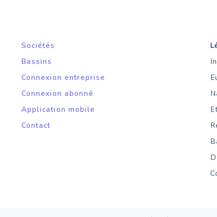
Sociétés
L
Bassins
I
Connexion entreprise
E
Connexion abonné
N
Application mobile
E
Contact
R
B
D
C