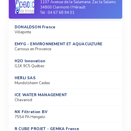
1107 Avenue de la Salamane, Zac la Salamane
34800 Clermont-l'Hérault
Tel : 04 67 68 94 01
DONALDSON France
Villepinte
EMYG - ENVIRONNEMENT ET AQUACULTURE
Carnoux en Provence
H2O Innovation
G1K 9C5 Québec
HERLI SAS
Mundolsheim Cedex
ICE WATER MANAGEMENT
Chavanod
NX Filtration BV
7554 PA Hengelo
R CUBE PROJET - GEMKA France