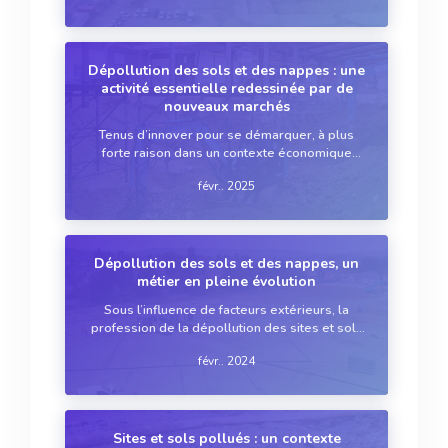
estimation de la dégradation réelle des sols,
faute de données ...
Dépollution des sols et des nappes : une
activité essentielle redessinée par de
nouveaux marchés
Tenus d’innover pour se démarquer, à plus
forte raison dans un contexte économique
incertain, les acteurs de la dépollution des
févr.. 2025
sites et sols contaminés continuent leurs
recherches pour s’adapter aux nouveaux
polluants et à de nouveaux t...
Dépollution des sols et des nappes, un
métier en pleine évolution
Sous l’influence de facteurs extérieurs, la
profession de la dépollution des sites et sols
pollués se réinvente. Nouvelles
févr.. 2024
problématiques, nouvelles techniques, «?
nouveaux?» polluants, nouvelles règles?: tout
est à reconsidérer.
Sites et sols pollués : un contexte