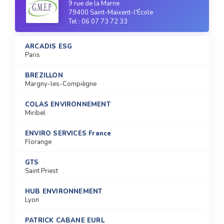
9 rue de la Marne
79400 Saint-Maixent-l'École
Tel : 06 07 73 72 33
ARCADIS ESG
Paris
BREZILLON
Margny-les-Compiègne
COLAS ENVIRONNEMENT
Miribel
ENVIRO SERVICES France
Florange
GTS
Saint Priest
HUB ENVIRONNEMENT
Lyon
PATRICK CABANE EURL