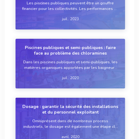
Les piscines publiques peuvent être un gouffre
financier pour les collectivités. Les performances du
traitement de l’eau participent à la réduction des
juil.. 2023
coûts de fonctionnement, comme le suivi de la
désinfection ou le pilotage prédicti...
Piscines publiques et semi-publiques : faire
face au problème des chloramines
Dans les piscines publiques et semi-publiques, les
matières organiques apportées par les baigneurs
engendrent la production de chloramines, qui
juil.. 2020
peuvent occasionner une gêne pour les utilisateurs,
et des problèmes de santé. Plusieurs tech...
Dosage : garantir la sécurité des installations
et du personnel exploitant
Omniprésent dans de nombreux process
industriels, le dosage est également une étape clé
en traitement de l’eau, qu’il s’agisse d’eau potable,
avril. 2020
d’eaux usées, d’eaux industrielles ou de loisirs. De