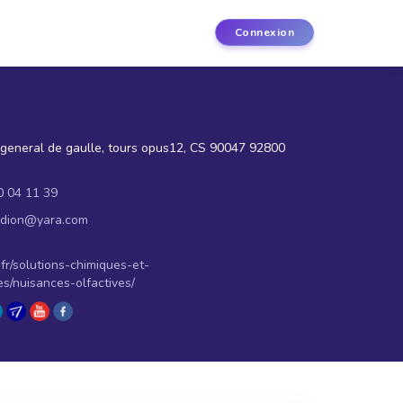
Connexion
general de gaulle, tours opus12, CS 90047 92800
0 04 11 39
.dion@yara.com
fr/solutions-chimiques-et-
s/nuisances-olfactives/