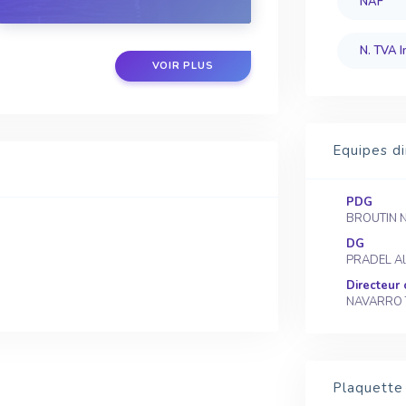
NAF
la qualité des effluents pourra varier
tout au long d...
N. TVA I
VOIR PLUS
Equipes di
PDG
BROUTIN N
DG
PRADEL Al
Directeur
NAVARRO 
Plaquette 