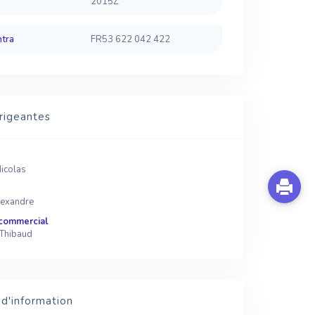
2015Z
ntra
FR53 622 042 422
rigeantes
icolas
exandre
 commercial
Thibaud
d'information