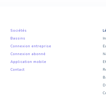
Sociétés
L
Bassins
I
Connexion entreprise
E
Connexion abonné
N
Application mobile
E
Contact
R
B
D
C