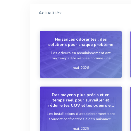
Actualités
Nuisances odorantes : des
solutions pour chaque problème
Les odeurs en assainissement ont
longtemps été vécues comme une
fatalité. Elles ne le sont plus. Des
mai. 2026
réseaux d’assainissement aux filtres
plantés de roseaux, des solutions
existent aujourd'hui pour chaque source
de nuisances, à condition...
Des moyens plus précis et en
temps réel pour surveiller et
réduire les COV et les odeurs en
assainissement
Les installations d’assainissement sont
souvent confrontées à des nuisances
olfactives et à l’émission de composés
mai. 2025
organiques volatils (COV), pouvant