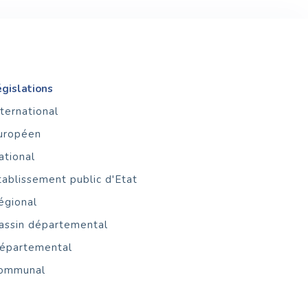
égislations
nternational
uropéen
ational
tablissement public d'Etat
égional
assin départemental
épartemental
ommunal