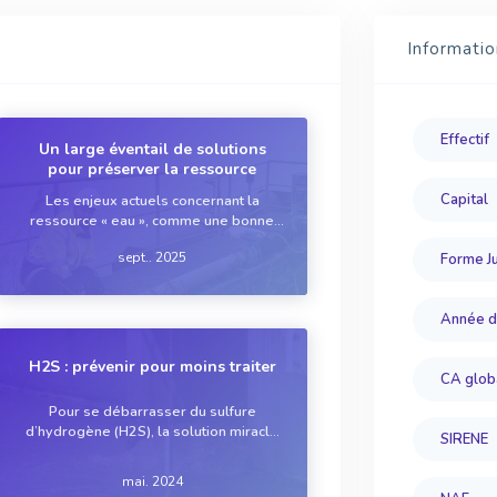
Informatio
Effectif
Un large éventail de solutions
pour préserver la ressource
Capital
Les enjeux actuels concernant la
ressource « eau », comme une bonne
gestion dans un contexte de stress
sept.. 2025
Forme Ju
hydrique ou le respect de
réglementations environnementales
plus strictes en matière de qualité de
Année d
l'eau potable – qui n’a pas déjà en...
H2S : prévenir pour moins traiter
CA glob
Pour se débarrasser du sulfure
d’hydrogène (H2S), la solution miracle
SIRENE
n’existe pas. Principalement parce que
chaque réseau d’assainissement et
mai. 2024
station d’épuration est différent et que