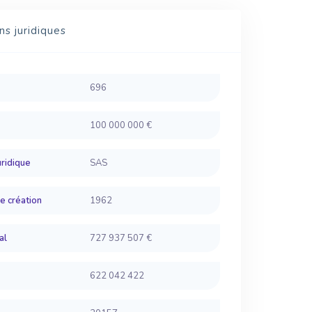
ns juridiques
696
100 000 000 €
ridique
SAS
e création
1962
al
727 937 507 €
622 042 422