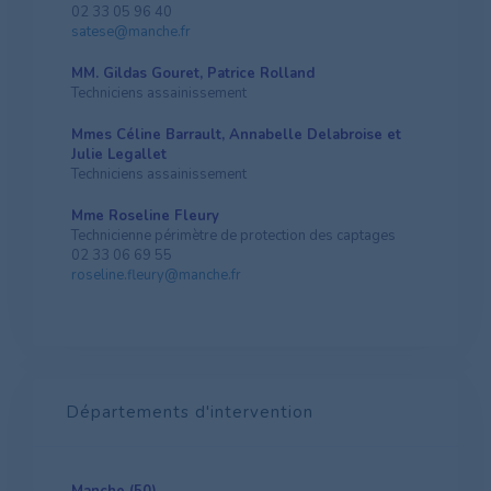
02 33 05 96 40
satese@manche.fr
MM. Gildas Gouret, Patrice Rolland
Techniciens assainissement
Mmes Céline Barrault, Annabelle Delabroise et
Julie Legallet
Techniciens assainissement
Mme Roseline Fleury
Technicienne périmètre de protection des captages
02 33 06 69 55
roseline.fleury@manche.fr
Départements d'intervention