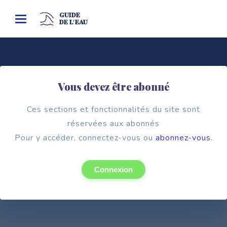
GUIDE
Toggle
DE L'EAU
navigation
Vous devez être abonné
Pouvoir public
CONSEIL DÉPARTEMENTAL DE LA
Ces sections et fonctionnalités du site sont
MANCHE
réservées aux abonnés
Pour y accéder, connectez-vous ou
Manche (50)
abonnez-vous
.
Connexion