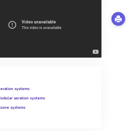
ration systems
dular aeration systems
zone systems