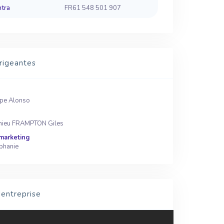
ntra
FR61 548 501 907
rigeantes
pe Alonso
ieu FRAMPTON Giles
marketing
ephanie
'entreprise