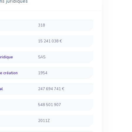
ns juridiques
318
15 241 038 €
ridique
SAS
e création
1954
al
247 694 741 €
548 501 907
2011Z