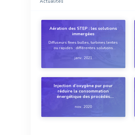
Actualités
Aération des STEP : les solutions
immergées
Diffuseurs fines bulles, turbines lentes
ou rapides : différentes solutions
existent pour aérer un bassin de STEP
janv.. 2021
sans créer de nuisances alentour.
Chacune avec son domaine
d’application optimal.
Injection d’oxygène pur pour
réduire la consommation
énergétique des procédés
d’aération et de brassage
nov.. 2020