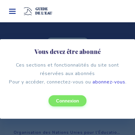
GUIDE
Toggle
DE L'EAU
navigation
Cadre institutionnel
Vous devez être abonné
AU NIVEAU INTERNATIONAL
Ces sections et fonctionnalités du site sont
réservées aux abonnés
Pour y accéder, connectez-vous ou
abonnez-vous
.
Connexion
Programme des Nations Unies pour l’environnement (PNUE)
Organisation des Nations Unies pour l’Éducation, la Science et la Culture (UNESCO)