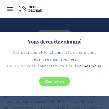
GUIDE
Toggle
DE L'EAU
navigation
Cadre institutionnel
Vous devez être abonné
ORGANISATION MONDIALE DE LA
SANTÉ (O.M.S.)
Ces sections et fonctionnalités du site sont
réservées aux abonnés
Pour y accéder, connectez-vous ou
abonnez-vous
.
Connexion
Créée en 1948, cette organisation qui compte, au 1er
juin 2019, 194 États membres a pour but de mettre à
la disposition du plus grand nombre d’humains un
niveau de santé acceptable. Elle assiste donc les
gouvernements qui le souhaitent dans les domaines