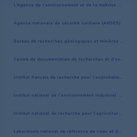
L’Agence de l’environnement et de la maîtrise de l’énergie (ADEME)
Agence nationale de sécurité sanitaire (ANSES)
Bureau de recherches géologiques et minières (BRGM)
Centre de documentation de recherches et d’expérimentations sur les pollutions accidentelles des eaux (Cedre)
Institut français de recherche pour l’exploitation de la mer (IFREMER)
Institut national de l’environnement industriel et des risques (INERIS)
Institut national de recherche pour l’agriculture, l’alimentation et l’environnement (INRAE)
Laboratoire national de référence de l’eau et des milieux aquatiques - Aquaref