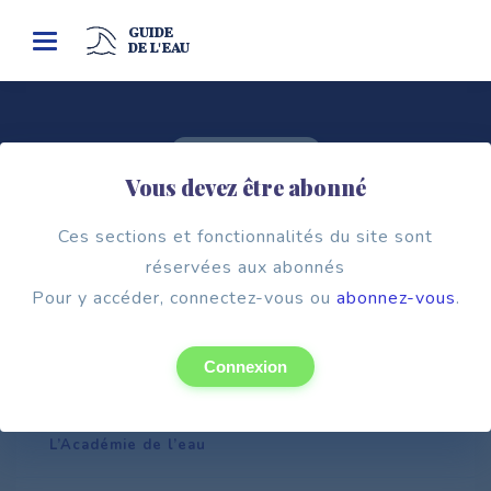
GUIDE
Toggle
DE L'EAU
navigation
Cadre institutionnel
Vous devez être abonné
ÉTABLISSEMENTS PUBLICS DE
L'ÉTAT AYANT UNE MISSION DE
Ces sections et fonctionnalités du site sont
SERVICE PUBLIC EN MATIÈRE D'EAU
réservées aux abonnés
Pour y accéder, connectez-vous ou
abonnez-vous
.
Connexion
L’Académie de l’eau