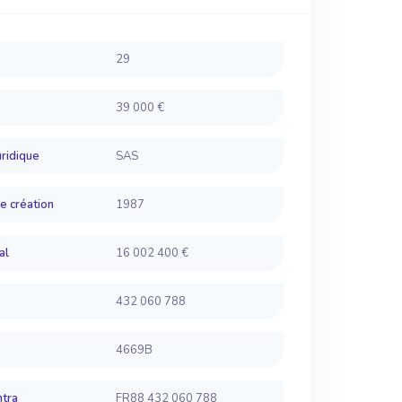
29
39 000 €
ridique
SAS
e création
1987
al
16 002 400 €
432 060 788
4669B
ntra
FR88 432 060 788