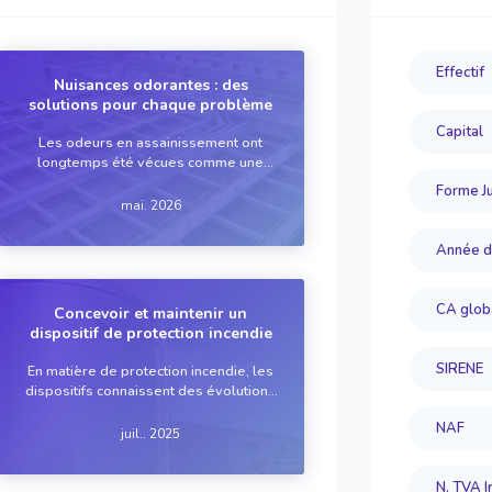
Effectif
Nuisances odorantes : des
solutions pour chaque problème
Capital
Les odeurs en assainissement ont
longtemps été vécues comme une
fatalité. Elles ne le sont plus. Des
Forme Ju
réseaux d’assainissement aux filtres
mai. 2026
plantés de roseaux, des solutions
existent aujourd'hui pour chaque source
Année d
de nuisances, à condition...
CA glob
Concevoir et maintenir un
dispositif de protection incendie
SIRENE
En matière de protection incendie, les
dispositifs connaissent des évolutions
importantes afin de mieux répondre aux
NAF
enjeux de sécurité et aux risques
juil.. 2025
croissants. Ces progrès incluent le
renforcement de la réglementation,
N. TVA I
l’adaptation au...