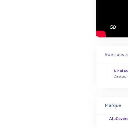
Spécialist
Nicola
Directeu
Marque
AluCover