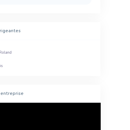
rigeantes
Roland
is
'entreprise