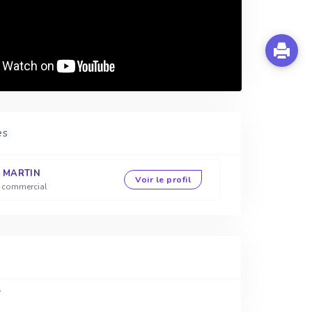
es
s MARTIN
Voir le profil
r commercial
s