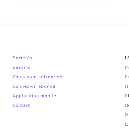
Sociétés
L
Bassins
I
Connexion entreprise
E
Connexion abonné
N
Application mobile
E
Contact
R
B
D