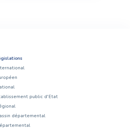
égislations
nternational
uropéen
ational
tablissement public d'Etat
égional
assin départemental
épartemental