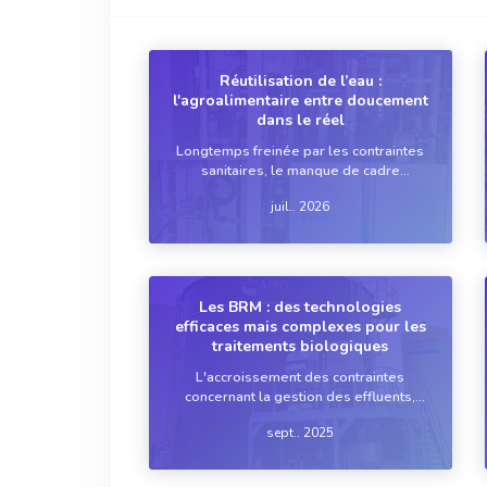
Réutilisation de l’eau :
l'agroalimentaire entre doucement
dans le réel
Longtemps freinée par les contraintes
sanitaires, le manque de cadre
réglementaire et des modèles
juil.. 2026
économiques encore difficiles à
justifier, la réutilisation de l'eau
commence à changer de dimension
dans l'industrie agroalimentaire. Séch...
Les BRM : des technologies
efficaces mais complexes pour les
traitements biologiques
L'accroissement des contraintes
concernant la gestion des effluents,
l'évolution des normes de rejet et les
sept.. 2025
restrictions d’eau en période de
sécheresse obligent les industriels à
aller vers des procédés de traitement