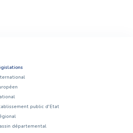
égislations
nternational
uropéen
ational
tablissement public d'Etat
égional
assin départemental