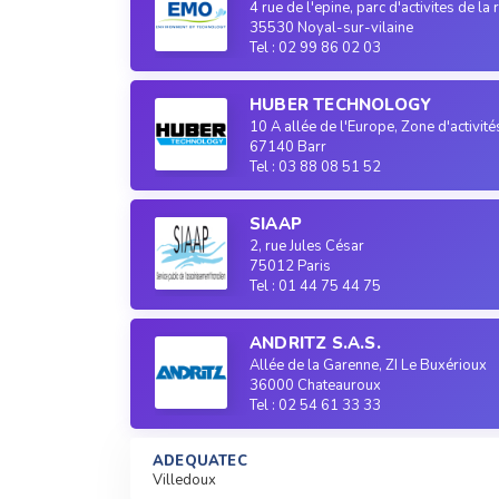
4 rue de l'epine, parc d'activites de la 
35530 Noyal-sur-vilaine
Tel : 02 99 86 02 03
HUBER TECHNOLOGY
10 A allée de l'Europe, Zone d'activit
67140 Barr
Tel : 03 88 08 51 52
SIAAP
2, rue Jules César
75012 Paris
Tel : 01 44 75 44 75
ANDRITZ S.A.S.
Allée de la Garenne, ZI Le Buxérioux
36000 Chateauroux
Tel : 02 54 61 33 33
ADEQUATEC
Villedoux