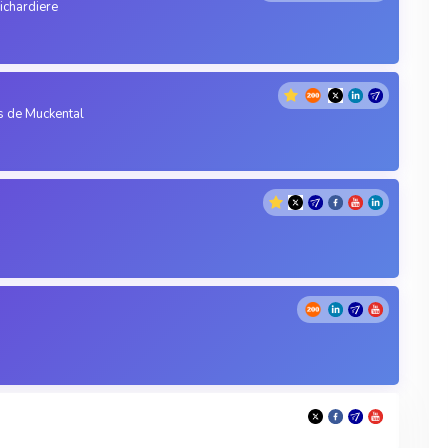
richardiere
és de Muckental