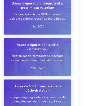
Boues d’épuration : mieux traiter
pour mieux valoriser
Les exploitants de STEU urbaines
doivent se débarrasser de leurs boues,
considérées comme des déchets. Il
déc.. 2025
existe plusieurs exutoires possibles,
exigeant chacun une filière spécifique de
préparation. Un point sur ces
technologies de trait...
Boues d’épuration : quelle
valorisation ?
Méthanisation, compostage, séchage
solaire, incinération : il existe plusieurs
manières d’extraire de la valeur des
déc.. 2024
boues de STEU, qui représentent
essentiellement une charge pour
l’exploitant. Petit tour d’horizon des
tendances actuelles…
Boues de STEU : au-delà de la
déshydratation
Si l’épandage agricole s’accommode de
boues plus ou moins liquides, il existe
des cas pour lesquels un exploitant de