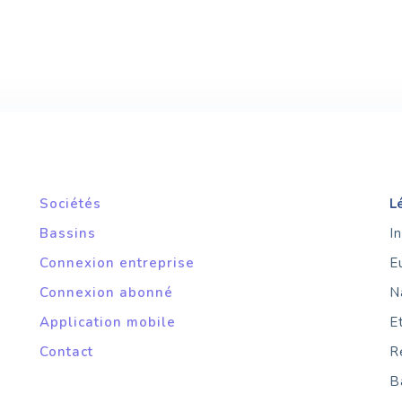
Sociétés
L
Bassins
I
Connexion entreprise
E
Connexion abonné
N
Application mobile
E
Contact
R
B