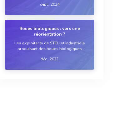
sept.. 2024
STEU doit sécher ses boues pour les
évacuer ou les valoriser d’une autre
manière. Plusieurs solutions, classiques
ou rel...
Boues biologiques : vers une
réorientation ?
Les exploitants de STEU et industriels
produisant des boues biologiques
disposent aujourd’hui de technologies
déc.. 2023
de traitement et de filières de
valorisation bien établies. Il leur faut
cependant remettre leurs habitudes en
cause et penser ...