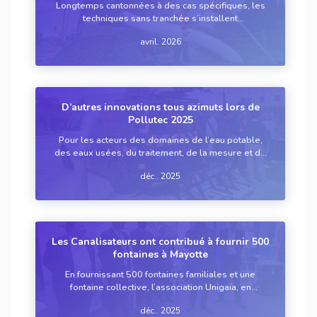
Longtemps cantonnées à des cas spécifiques, les
techniques sans tranchée s’installent
progressivement dans les pratiques de
avril. 2026
réhabilitation des réseaux. Portées par l’évolution
des procédés, l’amélioration des matériaux et la
montée en co...
D’autres innovations tous azimuts lors de
Pollutec 2025
Pour les acteurs des domaines de l’eau potable,
des eaux usées, du traitement, de la mesure et de
l’analyse, ainsi que des odeurs, des sols, etc.,
déc.. 2025
l’édition lyonnaise du salon Pollutec est l’événement
incontournable pour prendre le pouls...
Les Canalisateurs ont contribué à fournir 500
fontaines à Mayotte
En fournissant 500 fontaines familiales et une
fontaine collective, l’association Unigaïa, en
partenariat avec Les Éco-Maires et 34 entreprises
déc.. 2025
adhérentes des Canalisateurs, veut remplacer les