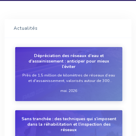
Actualités
Dépréciation des réseaux d’eau et
d’assainissement : anticiper pour mieux
l’éviter
Près de 1,5 million de kilomètres de réseaux d’eau
et d'assainissement, valorisés autour de 300
milliards d’euros, vieillissent sous l’effet du temps
mai. 2026
et des aléas climatiques. Entre budgets contraints et
connaissance parfois incomplète d...
Sans tranchée : des techniques qui s’imposent
dans la réhabilitation et l’inspection des
réseaux