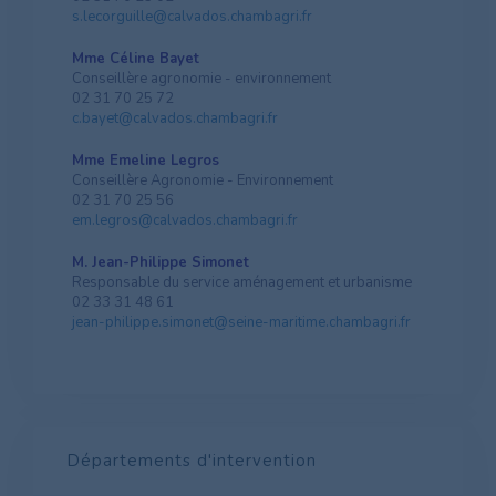
s.lecorguille@calvados.chambagri.fr
Mme Céline Bayet
Conseillère agronomie - environnement
02 31 70 25 72
c.bayet@calvados.chambagri.fr
Mme Emeline Legros
Conseillère Agronomie - Environnement
02 31 70 25 56
em.legros@calvados.chambagri.fr
M. Jean-Philippe Simonet
Responsable du service aménagement et urbanisme
02 33 31 48 61
jean-philippe.simonet@seine-maritime.chambagri.fr
Départements d'intervention