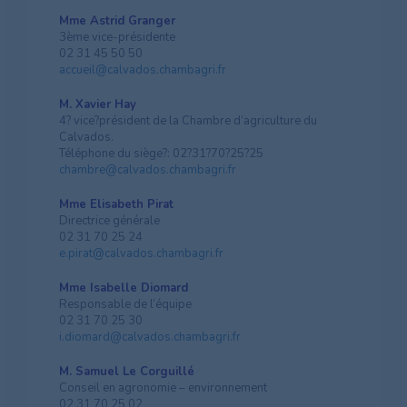
Mme Astrid Granger
3ème vice-présidente
02 31 45 50 50
accueil@calvados.chambagri.fr
M. Xavier Hay
4? vice?président de la Chambre d’agriculture du
Calvados.
Téléphone du siège?: 02?31?70?25?25
chambre@calvados.chambagri.fr
Mme Elisabeth Pirat
Directrice générale
02 31 70 25 24
e.pirat@calvados.chambagri.fr
Mme Isabelle Diomard
Responsable de l’équipe
02 31 70 25 30
i.diomard@calvados.chambagri.fr
M. Samuel Le Corguillé
Conseil en agronomie – environnement
02 31 70 25 02