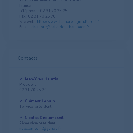
14209 Hérouville Saint Clair Cedex
France
Téléphone : 02 31 70 25 25
Fax : 02 31 70 25 70
Site web :
http://www.chambre-agriculture-14.fr
Email :
chambre@calvados.chambagri.fr
Contacts
M. Jean-Yves Heurtin
Président
02 31 70 25 20
M. Clément Lebrun
1er vice-président
M. Nicolas Declomesnil
2ème vice-président
ndeclomesnil@yahoo.fr