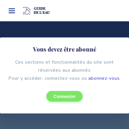
GUIDE
Toggle
DE L'EAU
navigation
Vous devez être abonné
Pouvoir public
CHAMBRE DÉPARTEMENTALE
Ces sections et fonctionnalités du site sont
D’AGRICULTURE
réservées aux abonnés
Pour y accéder, connectez-vous ou
Calvados (14)
abonnez-vous
.
Connexion