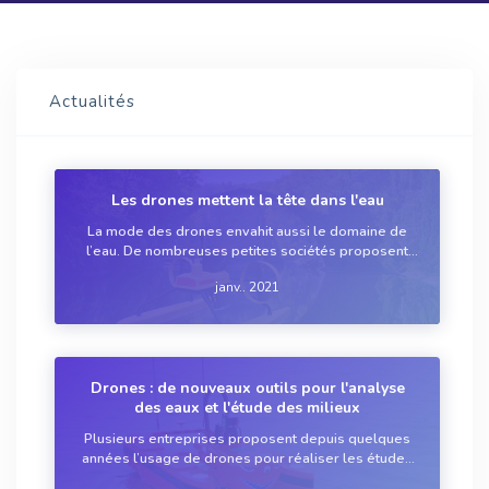
Actualités
Les drones mettent la tête dans l'eau
La mode des drones envahit aussi le domaine de
l’eau. De nombreuses petites sociétés proposent
soit leurs produits, soit des prestations complètes.
janv.. 2021
Avec en promesse, des gains de temps dans les
analyses et d’avantage de sécurité pour le ...
Drones : de nouveaux outils pour l'analyse
des eaux et l'étude des milieux
Plusieurs entreprises proposent depuis quelques
années l’usage de drones pour réaliser les études
sur les milieux aquatiques?: en milieu marin ou