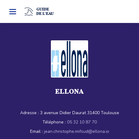
GUIDE
Toggle
DE L'EAU
navigation
ELLONA
Adresse :
3 avenue Didier Daurat 31400 Toulouse
Téléphone :
05 32 10 87 70
Email :
jean.christophe.mifsud@ellona.io