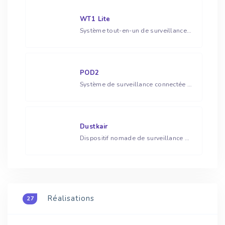
WT1 Lite
Système tout-en-un de surveillance environnementale extérieure multisensoriel
POD2
Système de surveillance connectée de la qualité de l’air intérieur (capteur multicapteurs IoT)
Dustkair
Dispositif nomade de surveillance en temps réel des particules fines
Réalisations
27