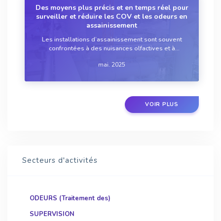
Des moyens plus précis et en temps réel pour
surveiller et réduire les COV et les odeurs en
assainissement
Les installations d’assainissement sont souvent
confrontées à des nuisances olfactives et à
l’émission de composés organiques volatils (COV),
mai. 2025
pouvant impacter la qualité de l’air et le quotidien
des riverains. Les avancées technologiques...
VOIR PLUS
Secteurs d'activités
ODEURS (Traitement des)
SUPERVISION