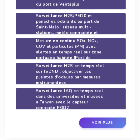
du port de Ventspils
Surveillance H2S/PM10 et
panaches odorants au port de
Saint-Malo : réseau multi-
stations, météo connectée et
modélisation de dispersion
Mesure en continu SOx, NOx,
COV et particules (PM) avec
alertes en temps reel sur zone
portuaire habitée (Port de
Guadeloupe)
Surveillance H2S en temps réel
sur ISDND : objectiver les
plaintes d'odeurs par mesures
instrumentées
Surveillance IAQ en temps reel
dans des universites et musees
a Taiwan avec le capteur
connecte POD2
VOIR PLUS