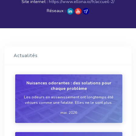
Site internet :
https://www.ellona.io/fr/accueil-2/
Réseaux :
Actualités
Nuisances odorantes : des solutions pour
chaque problème
Les odeurs en assainissement ont longtemps été
vécues comme une fatalité. Elles ne le sont plus.
Des réseaux d’assainissement aux filtres plantés de
mai. 2026
roseaux, des solutions existent aujourd'hui pour
chaque source de nuisances, à condition...