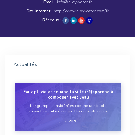
Email :
info@eloywater.fr
Site internet :
http://www.eloywater.com/fr
Réseaux :
Actualités
Eaux pluviales : quand la ville (ré)apprend à
composer avec l’eau
Longtemps considérées comme un simple
ruissellement à évacuer, les eaux pluviales
changent de statut dans les villes. Volumes à
janv.. 2026
maîtriser, pollution à traiter, sols à préserver...
Autant d’éléments qui font de leur gestion un levier
à pa...