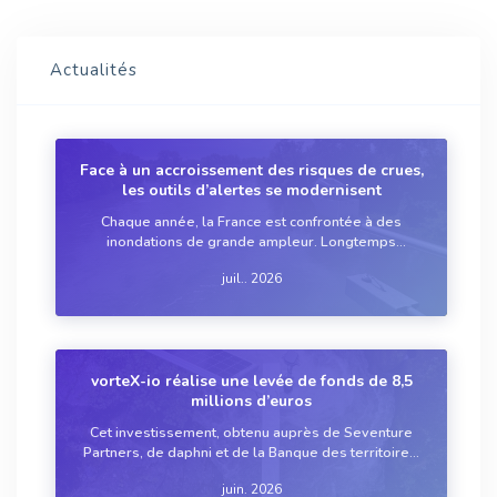
Actualités
Face à un accroissement des risques de crues,
les outils d’alertes se modernisent
Chaque année, la France est confrontée à des
inondations de grande ampleur. Longtemps
considérés comme anecdotiques, ces épisodes
juil.. 2026
tendent désormais à se multiplier sous l’effet du
réchauffement climatique. Face à cette augmentation
du ri...
vorteX-io réalise une levée de fonds de 8,5
millions d’euros
Cet investissement, obtenu auprès de Seventure
Partners, de daphni et de la Banque des territoires,
accélèrera le déploiement auprès des acteurs
juin. 2026
engagés dans la gestion souveraine de la