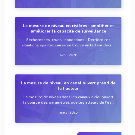
ressource en eau.
La mesure de niveau en rivières : amplifier et
améliorer la capacité de surveillance
Sécheresses, crues, inondations... Derrière ces
situations spectaculaires se trouve un facteur décisif
: la variation du niveau d’un cours d’eau. Comme
avril. 2026
nous le rappelle régulièrement l’actualité, la mesure
précise de niveau des rivières ...
La mesure de niveau en canal ouvert prend de
la hauteur
La mesure de niveau dans les canaux à ciel ouvert
fait partie des paramètres que les acteurs de l’eau
se doivent de toujours mieux surveiller dans le
mars. 2025
cadre d’une meilleure gestion des ressources et de
la protection vis-à-vis des risques ...