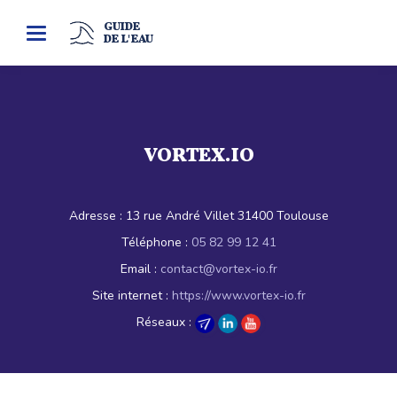
GUIDE
Toggle
DE L'EAU
navigation
VORTEX.IO
Adresse :
13 rue André Villet 31400 Toulouse
Téléphone :
05 82 99 12 41
Email :
contact@vortex-io.fr
Site internet :
https://www.vortex-io.fr
Réseaux :