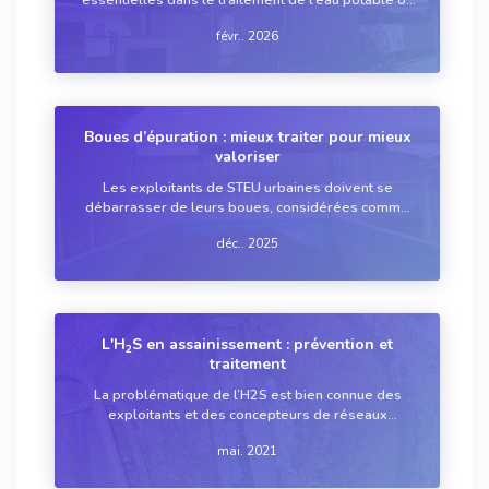
des eaux usées. Les décanteurs lamellaires, qui
févr.. 2026
peuvent être vus comme une amélioration des
décanteurs statiques, sont une technologie ma...
Boues d’épuration : mieux traiter pour mieux
valoriser
Les exploitants de STEU urbaines doivent se
débarrasser de leurs boues, considérées comme
des déchets. Il existe plusieurs exutoires possibles,
déc.. 2025
exigeant chacun une filière spécifique de
préparation. Un point sur ces technologies de trait...
L'H
S en assainissement : prévention et
2
traitement
La problématique de l’H2S est bien connue des
exploitants et des concepteurs de réseaux
d’assainissement. L’hydrogène sulfuré peut
mai. 2021
engendrer des problèmes de corrosion des
ouvrages, des odeurs désagréables, et peut