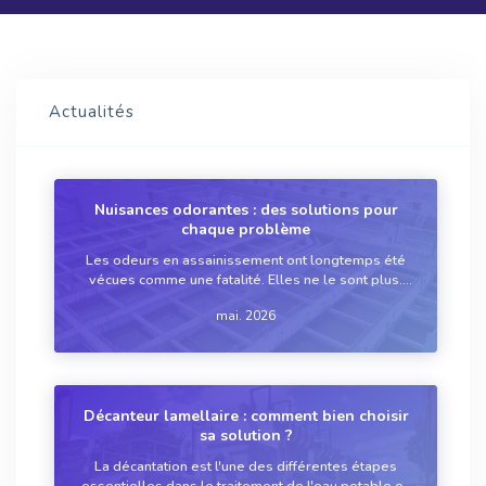
Actualités
Nuisances odorantes : des solutions pour
chaque problème
Les odeurs en assainissement ont longtemps été
vécues comme une fatalité. Elles ne le sont plus.
Des réseaux d’assainissement aux filtres plantés de
mai. 2026
roseaux, des solutions existent aujourd'hui pour
chaque source de nuisances, à condition...
Décanteur lamellaire : comment bien choisir
sa solution ?
La décantation est l'une des différentes étapes
essentielles dans le traitement de l'eau potable ou