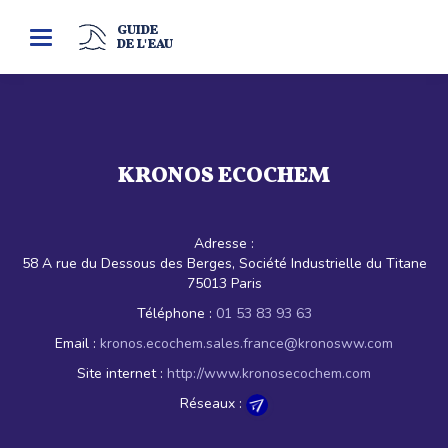
GUIDE
Toggle
DE L'EAU
navigation
KRONOS ECOCHEM
Adresse :
58 A rue du Dessous des Berges, Société Industrielle du Titane
75013 Paris
Téléphone :
01 53 83 93 63
Email :
kronos.ecochem.sales.france@kronosww.com
Site internet :
http://www.kronosecochem.com
Réseaux :