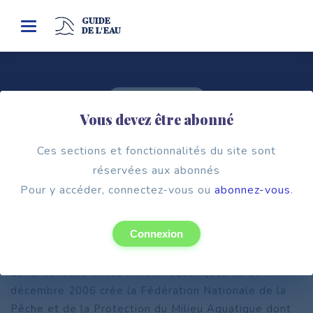
GUIDE
Toggle
DE L'EAU
navigation
Cadre institutionnel
Vous devez être abonné
LA FÉDÉRATION NATIONALE DE LA
PÊCHE EN FRANCE ET DE LA
Ces sections et fonctionnalités du site sont
PROTECTION DES MILIEUX
réservées aux abonnés
AQUATIQUES (FNPF)
Pour y accéder, connectez-vous ou
abonnez-vous
.
Connexion
La loi sur l’eau et les milieux aquatiques du 30
décembre 2006 crée la Fédération Nationale de la
Pêche et de la Protection du Milieu Aquatique dont