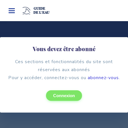
GUIDE
Toggle
DE L'EAU
navigation
Vous devez être abonné
Organisme d'études et de recherches
SERVICE DES LABORATOIRES DE
Ces sections et fonctionnalités du site sont
SANTÉ ENVIRONNEMENTALE
réservées aux abonnés
Pour y accéder, connectez-vous ou
SLSE
abonnez-vous
.
Connexion