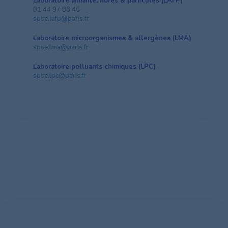
Laboratoire amiante, fibres & particules (LAFP)
01 44 97 88 46
spse.lafp@paris.fr
Laboratoire microorganismes & allergènes (LMA)
spse.lma@paris.fr
Laboratoire polluants chimiques (LPC)
spse.lpc@paris.fr