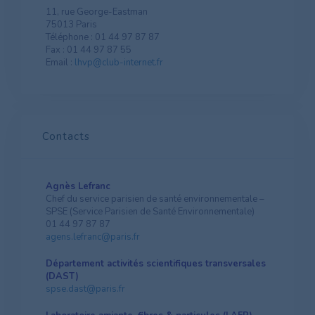
11, rue George-Eastman
75013 Paris
Téléphone : 01 44 97 87 87
Fax : 01 44 97 87 55
Email :
lhvp@club-internet.fr
Contacts
Agnès Lefranc
Chef du service parisien de santé environnementale –
SPSE (Service Parisien de Santé Environnementale)
01 44 97 87 87
agens.lefranc@paris.fr
Département activités scientifiques transversales
(DAST)
spse.dast@paris.fr