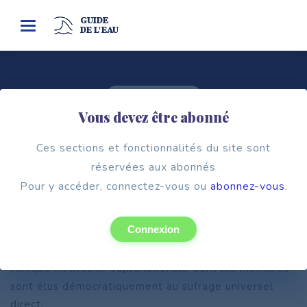
GUIDE
Toggle
DE L'EAU
navigation
Cadre institutionnel
Vous devez être abonné
LE PARLEMENT EUROPÉEN
Ces sections et fonctionnalités du site sont
réservées aux abonnés
Pour y accéder, connectez-vous ou
abonnez-vous
.
Connexion
Le Parlement européen compte 705 députés élus
depuis 1979 au sufrage universel direct. Il est
l’unique institution supranationale dont les membres
sont élus démocratiquement au sufrage universel
direct.