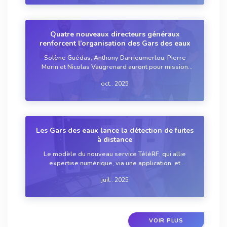
Quatre nouveaux directeurs généraux
renforcent l’organisation des Gars des eaux
Solène Guédas, Anthony Darrieumerlou, Pierre
Morin et Nicolas Vaugrenard auront pour mission
d’accompagner l’entreprise dans son
oct.. 2025
développement.
Les Gars des eaux lance la détection de fuites
à distance
Le modèle du nouveau service TéléRF, qui allie
expertise numérique, via une application, et
présence sur le terrain, représente une avancée
juil.. 2025
majeure dans la gestion des fuites selon
l’entreprise.
VOIR PLUS