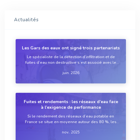
Actualités
Les Gars des eaux ont signé trois partenariats
Le spécialiste de la détection d’infiltration et de
fuites d’eau non destructive s’est associé avec le
Synamome, la coopérative d’artisans du bâtiment
juin. 2026
VST et le réseau d’agences immobilières
Century21.
Fuites et rendements : les réseaux d’eau face
à l’exigence de performance
Si le rendement des réseaux d’eau potable en
France se situe en moyenne autour des 80 %, les
écarts entre territoires demeurent considérables.
nov.. 2025
Les grandes villes ont engagé leur transition vers le
préventif, tandis que les territoires ru...