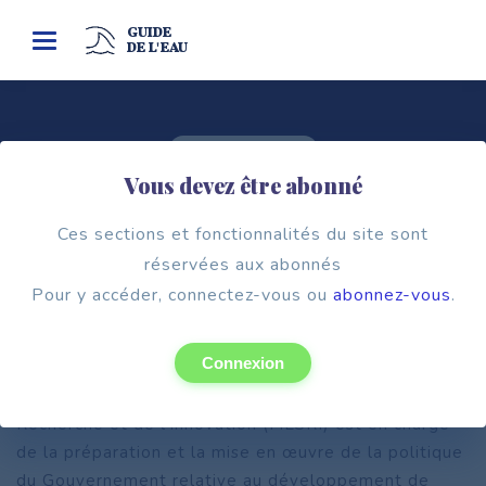
GUIDE
Toggle
DE L'EAU
navigation
Cadre institutionnel
Vous devez être abonné
MINISTÈRE DE L’ENSEIGNEMENT
SUPÉRIEUR, DE LA RECHERCHE ET DE
Ces sections et fonctionnalités du site sont
L’INNOVATION
réservées aux abonnés
Pour y accéder, connectez-vous ou
abonnez-vous
.
Connexion
Le ministère de l’Enseignement supérieur, de la
Recherche et de l’Innovation (MESRI) est en charge
de la préparation et la mise en œuvre de la politique
du Gouvernement relative au développement de