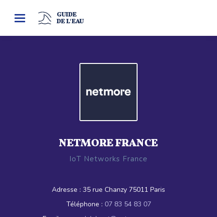
GUIDE
Toggle
DE L'EAU
navigation
NETMORE FRANCE
IoT Networks France
Adresse :
35 rue Chanzy 75011 Paris
Téléphone :
07 83 54 83 07