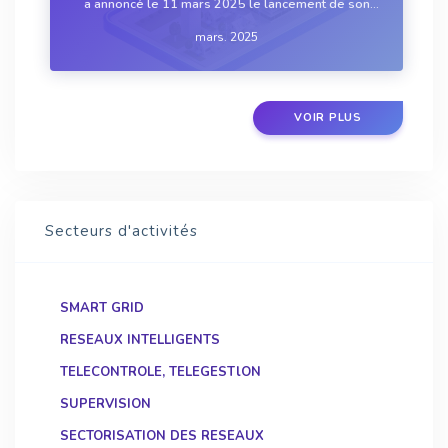
a annoncé le 11 mars 2025 le lancement de son
service *Metering-as-a-Service* (MaaS) dédié aux
mars. 2025
gestionnaires d’eau et de gaz. Cette offre clé en
main intègre une infrastructure de comptage...
VOIR PLUS
Secteurs d'activités
SMART GRID
RESEAUX INTELLIGENTS
TELECONTROLE, TELEGESTlON
SUPERVISION
SECTORISATION DES RESEAUX