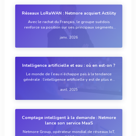
Réseaux LoRaWAN : Netmore acquiert Actility
Avec le rachat du Français, le groupe suédois
renforce sa position sur ses principaux segments
verticaux, tout en élargissant sa présence dans les
janv.. 2026
secteurs de l’entreprise, de l’industrie, du suivi
d’actifs et des opérateurs.
Intelligence artificielle et eau : où en est-on ?
Le monde de l’eau n’échappe pas à la tendance
générale : l’intelligence artificielle y est de plus en
plus présente… mais ce n’est pas celle qui fait la
avril. 2025
Une de l’actualité. Il s’agit ici d’un outil numérique au
service de l’amélioration ...
Comptage intelligent à la demande : Netmore
lance son service MaaS
Netmore Group, opérateur mondial de réseaux IoT,