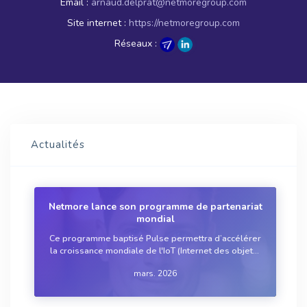
Email :
arnaud.delprat@netmoregroup.com
Site internet :
https://netmoregroup.com
Réseaux :
Actualités
Netmore lance son programme de partenariat
mondial
Ce programme baptisé Pulse permettra d’accélérer
la croissance mondiale de l'IoT (Internet des objets)
grâce à la collaboration au sein du « premier
mars. 2026
écosystème IoT au monde », selon le groupe
suédois.