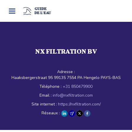
GUIDE
Toggle
DE L'EAU
navigation
NX FILTRATION BV
Adresse :
Haaksbergerstraat 95 99135 7554 PA Hengelo PAYS-BAS
Téléphone :
+31 850479900
Email :
info@nxfiltration.com
Site internet :
https://nxfiltration.com/
Réseaux :