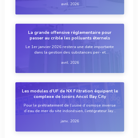
avril. 2026
La grande offensive réglementaire pour
passer au crible les polluants éternels
Le 1er janvier 2026 restera une date importante
dans la gestion des substances per- et
polyfluoroalkylées (PFAS). Depuis ce jour, 20 «
avril. 2026
polluants éternels » font en effet officiellement
l'objet d’une surveillance renforcée dans l'eau dest...
Les modules d’UF de NX Filtration équipent le
complexe de loisirs Ancol Bay City
Pour le prétraitement de l’usine d’osmose inverse
d’eau de mer du site indonésien, l’intégrateur Jaya
Teknik Indonesia a choisi la technologie d’ultra-
janv.. 2026
filtration (UF) du Néerlandais.