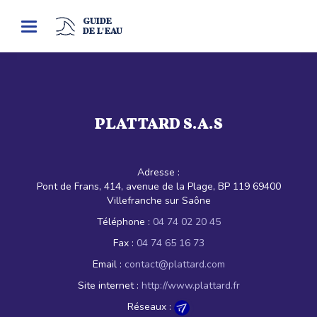
GUIDE
Toggle
DE L'EAU
navigation
PLATTARD S.A.S
Adresse :
Pont de Frans, 414, avenue de la Plage, BP 119 69400
Villefranche sur Saône
Téléphone :
04 74 02 20 45
Fax :
04 74 65 16 73
Email :
contact@plattard.com
Site internet :
http://www.plattard.fr
Réseaux :