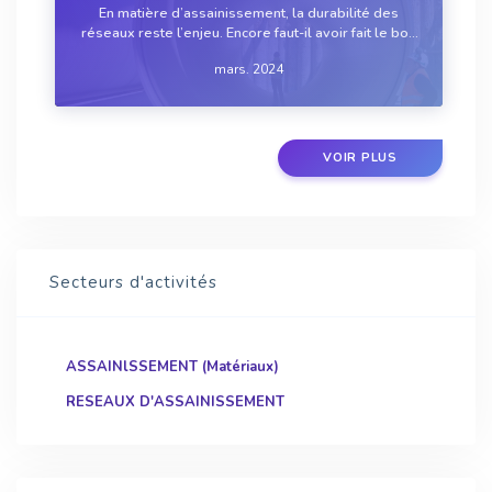
En matière d’assainissement, la durabilité des
réseaux reste l’enjeu. Encore faut-il avoir fait le bon
choix du matériau et poser le réseau dans les
mars. 2024
règles de l’art afin de mettre à profit toutes les
qualités du tuyau. Mais à l’heure où ...
VOIR PLUS
Secteurs d'activités
ASSAINlSSEMENT (Matériaux)
RESEAUX D'ASSAINISSEMENT