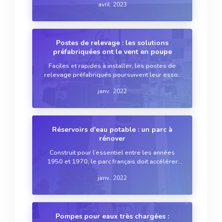
avril. 2023
équipements à rude épreuve. Pour répondre à
ce fléau, les fabricants optimisent leurs
produits et élargissent leurs g...
Postes de relevage : les solutions
préfabriquées ont le vent en poupe
Faciles et rapides à installer, les postes de
relevage préfabriqués poursuivent leur essor
sur le marché de l’assainissement. Les
janv.. 2022
concepteurs de cuve complètent leur gamme
avec des modèles plus grands et modulaires.
De plus en plus de fa...
Réservoirs d'eau potable : un parc à
rénover
Construit pour l’essentiel entre les années
1950 et 1970, le parc français doit accélérer
son rythme de rénovation. Plusieurs
janv.. 2022
technologies se partagent ce marché et
évoluent actuellement pour anticiper une
évolution réglementaire.
Pompes pour eaux très chargées :