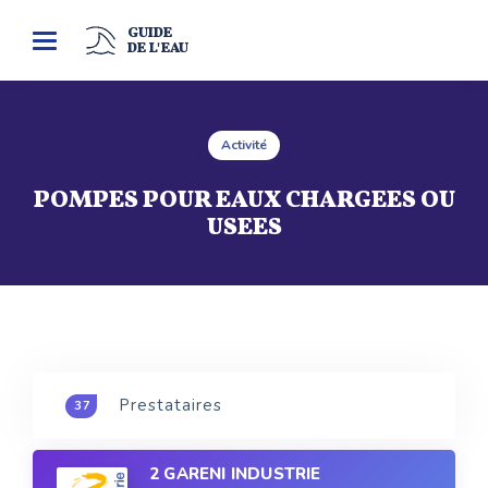
GUIDE
Toggle
DE L'EAU
navigation
Activité
POMPES POUR EAUX CHARGEES OU
USEES
Prestataires
37
2 GARENI INDUSTRIE