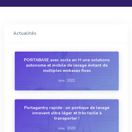
Actualités
PORTABASE avec socle en H une solutions
autonome et mobile de levage évitant de
multiples embases fixes
nov.. 2021
Portagantry rapide : un portique de levage
innovant ultra léger et très facile à
transporter !
nov.. 2020