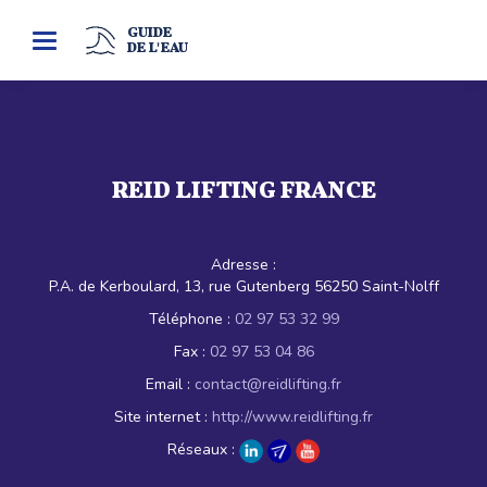
GUIDE
Toggle
DE L'EAU
navigation
REID LIFTING FRANCE
Adresse :
P.A. de Kerboulard, 13, rue Gutenberg 56250 Saint-Nolff
Téléphone :
02 97 53 32 99
Fax :
02 97 53 04 86
Email :
contact@reidlifting.fr
Site internet :
http://www.reidlifting.fr
Réseaux :