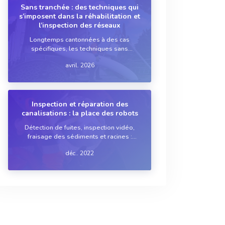
Sans tranchée : des techniques qui
s’imposent dans la réhabilitation et
l’inspection des réseaux
Longtemps cantonnées à des cas
spécifiques, les techniques sans
tranchée s’installent progressivement
avril. 2026
dans les pratiques de réhabilitation des
réseaux. Portées par l’évolution des
procédés, l’amélioration des matériaux
et la montée en co...
Inspection et réparation des
canalisations : la place des robots
Détection de fuites, inspection vidéo,
fraisage des sédiments et racines :
autant d’opérations que des robots
déc.. 2022
spécialisés peuvent réaliser dans les
canalisations à la place d’opérateurs
humains. Petit tour du bestiaire…