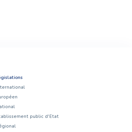
égislations
nternational
uropéen
ational
tablissement public d'Etat
égional