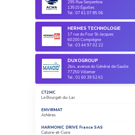
295 Rue Serpentine
13510 Éguilles
Tel : 07 61 07 85 06
HERMES TECHNOLOGIE
17 rue du Four St-Jacques
60200 Compiègne
Tel : 03 44 97 02 22
DUXOGROUP
2bis, avenue du Général de Gaulle
77250 Villemer
Tel : 01 60 39 52 61
CT2MC
Le Bourget-du-Lac
ENVIRMAT
Achères
HARMONIC DRIVE France SAS
Caluire-et-Cuire