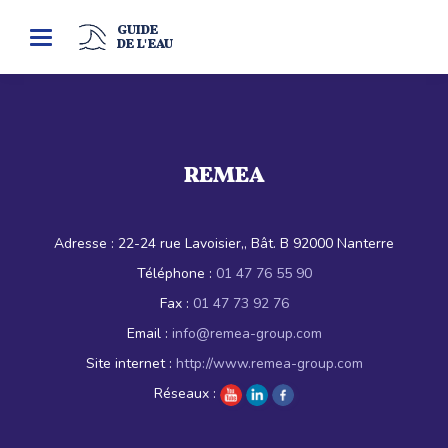
GUIDE
Toggle
DE L'EAU
navigation
REMEA
Adresse :
22-24 rue Lavoisier,, Bât. B 92000 Nanterre
Téléphone :
01 47 76 55 90
Fax :
01 47 73 92 76
Email :
info@remea-group.com
Site internet :
http://www.remea-group.com
Réseaux :