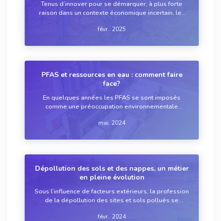
Tenus d’innover pour se démarquer, à plus forte
raison dans un contexte économique incertain, les
acteurs de la dépollution des sites et sols
févr.. 2025
contaminés continuent leurs recherches pour
s’adapter aux nouveaux polluants et à de nouveaux
t...
PFAS et ressources en eau : comment faire
face?
En quelques années les PFAS se sont imposés
comme une préoccupation environnementale
majeure. Cadre réglementaire, solutions techniques
mai. 2024
et méthodes de mesure se mettent
progressivement en place pour dépolluer les
masses d’eau et l’enviro...
Dépollution des sols et des nappes, un métier
en pleine évolution
Sous l’influence de facteurs extérieurs, la profession
de la dépollution des sites et sols pollués se
réinvente. Nouvelles problématiques, nouvelles
févr.. 2024
techniques, «?nouveaux?» polluants, nouvelles