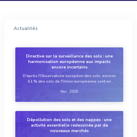
Actualités
Directive sur la surveillance des sols : une
harmonisation européenne aux impacts
encore incertains
D'après l'Observatoire européen des sols, environ
61 % des sols de l'Union européenne sont en
mauvais état. Un chiffre alarmant qui s'avère
févr.. 2026
pourtant en réalité être une sous-estimation de la
dégradation réelle des sols, faute de données ...
Dépollution des sols et des nappes : une
activité essentielle redessinée par de
nouveaux marchés