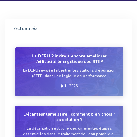
Actualités
La DERU 2 incite à encore améliorer
l’efficacité énergétique des STEP
La DERU révisée fait entrer les stations d’épuration
(STEP) dans une logique de performance
énergétique mesurable avec audits tous les quatre
juil.. 2026
ans, identification des économies possibles et
développement de la production d’énergie
renouve...
Décanteur lamellaire : comment bien choisir
sa solution ?
La décantation est l'une des différentes étapes
essentielles dans le traitement de l'eau potable ou