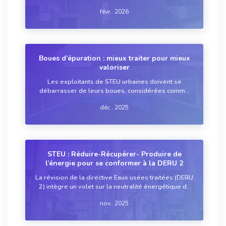
des eaux usées. Les décanteurs lamellaires, qui
févr.. 2026
peuvent être vus comme une amélioration des
décanteurs statiques, sont une technologie ma...
Boues d’épuration : mieux traiter pour mieux
valoriser
Les exploitants de STEU urbaines doivent se
débarrasser de leurs boues, considérées comme
des déchets. Il existe plusieurs exutoires possibles,
déc.. 2025
exigeant chacun une filière spécifique de
préparation. Un point sur ces technologies de trait...
STEU : Réduire-Récupérer- Produire de
l’énergie pour se conformer à la DERU 2
La révision de la directive Eaux usées traitées (DERU
2) intègre un volet sur la neutralité énergétique du
secteur de l’assainissement. Les stations de
nov.. 2025
traitement des eaux usées (STEU) affichant une
capacité de 10 000 équivalents-habitan...