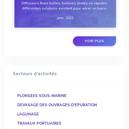
Diffuseurs fines bulles, turbines lentes ou rapides :
différentes solutions existent pour aérer un bassin
de STEP sans créer de nuisances alentour. Chacune
janv.. 2021
avec son domaine d’application optimal.
VOIR PLUS
Secteurs d'activités
PLONGEES SOUS-MARINE
DEVASAGE DES OUVRAGES D'EPURATION
LAGUNAGE
TRAVAUX PORTUAIRES