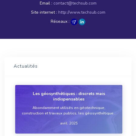
Email :
contact@techsub.com
Site internet :
http://www.techsub.com
Réseaux :
Actualités
Les géosynthétiques : discrets mais
indispensables
Abondamment utilisés en géotechnique,
construction et travaux publics, les géosynthétiques
sont également très présents dans le monde de
avril. 2025
l’eau. Selon leur nature, et le type d’ouvrage où ils
sont déployés, ils assurent des fonctions de d...