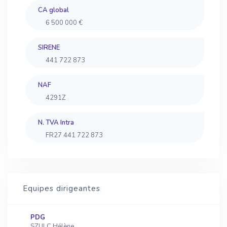
CA global
6 500 000 €
SIRENE
441 722 873
NAF
4291Z
N. TVA Intra
FR27 441 722 873
Equipes dirigeantes
PDG
SZULC Hélène