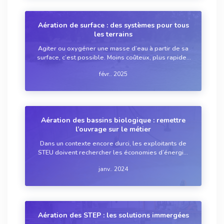
Aération de surface : des systèmes pour tous
les terrains
Agiter ou oxygéner une masse d’eau à partir de sa
surface, c’est possible. Moins coûteux, plus rapides
à installer et plus faciles à maintenir que les
févr.. 2025
systèmes immergés, les aérateurs de surface
interviennent en STEU, en lagunage, en bas...
Aération des bassins biologique : remettre
l’ouvrage sur le métier
Dans un contexte encore durci, les exploitants de
STEU doivent rechercher les économies d’énergie,
en particulier au niveau du plus gros poste de
janv.. 2024
consommation?: le bassin biologique. Au-delà des
caractéristiques intrinsèques des systèmes...
Aération des STEP : les solutions immergées