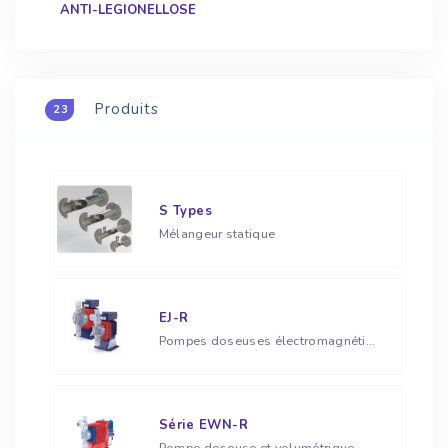
ANTI-LEGIONELLOSE
Produits
23
S Types
Mélangeur statique
EJ-R
Pompes doseuses électromagnétiques
Série EWN-R
Pompe doseuse et volumétrique