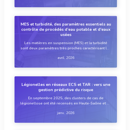
traitement de l'eau, la gestion des étab...
MES et turbidité, des paramètres essentiels au
contrôle de procédés d’eau potable et d’eaux
usées
Les matières en suspension (MES) et la turbidité
sont deux paramètres très proches caractérisant les
particules solides présentes dans un échantillon
avril. 2026
d’eau. Les utilisateurs disposent aujourd’hui d’une
offre de capteurs basés sur une tec...
Légionelles en réseaux ECS et TAR : vers une
gestion prédictive du risque
En septembre 2025, des clusters de cas de
légionellose ont été recensés en Haute-Saône et en
Savoie, causant la mort de deux personnes. Car
janv.. 2026
c’est une réalité : malgré un renforcement de la
réglementation et le développement de solutions ...