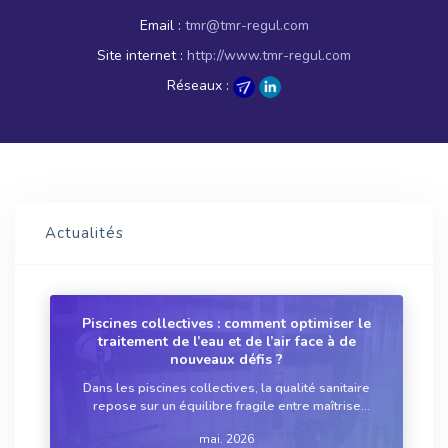
Email :
tmr@tmr-regul.com
Site internet :
http://www.tmr-regul.com
Réseaux :
Actualités
Piscines collectives : comment optimiser le
traitement de l’eau et de l’air face à de
nouveaux défis ?
Dans les piscines collectives, la qualité sanitaire
repose sur un équilibre fragile entre maîtrise
microbiologique, confort des usagers et contraintes
mai. 2026
d’exploitation. Longtemps centrée sur le seul