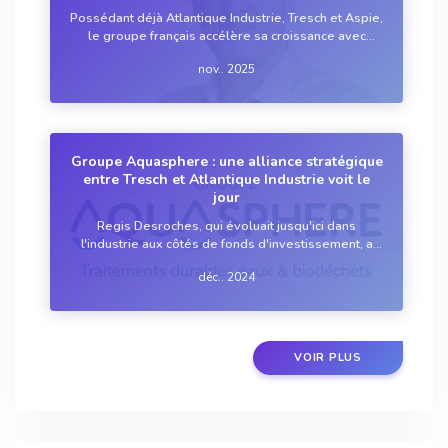
Possédant déjà Atlantique Industrie, Tresch et Aspie,
le groupe français accélère sa croissance avec
l’acquisition d’Aqua-Technologie et la signature d’un
nov.. 2025
partenariat stratégique et capitalistique avec
Analysys.
Groupe Aquasphere : une alliance stratégique
entre Tresch et Atlantique Industrie voit le
jour
Regis Desroches, qui évoluait jusqu'ici dans
l'industrie aux côtés de fonds d'investissement, a
été désigné pour prendre la direction
déc.. 2024
d’Aquasphere.
VOIR PLUS