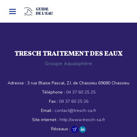
GUIDE
Toggle
DE L'EAU
navigation
TRESCH TRAITEMENT DES EAUX
Groupe Aquasphère
Adresse :
3 rue Blaise Pascal, Z.I. de Chassieu 69680 Chassieu
Téléphone :
04 37 60 25 25
Fax :
04 37 60 25 26
Email :
contact@tresch-sa.fr
Site internet :
http://www.tresch-sa.fr
Réseaux :