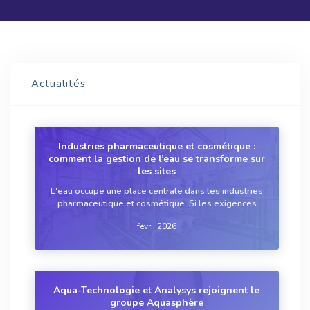
Actualités
Industries pharmaceutique et cosmétique :
comment la gestion de l’eau se transforme sur
les sites
L'eau occupe une place centrale dans les industries
pharmaceutique et cosmétique. Si les exigences
sanitaires restent non négociables, les sites font
févr.. 2026
évoluer leurs pratiques à travers des solutions
éprouvées, une surveillance renforcée e...
Aqua-Technologie et Analysys rejoignent le
groupe Aquasphère