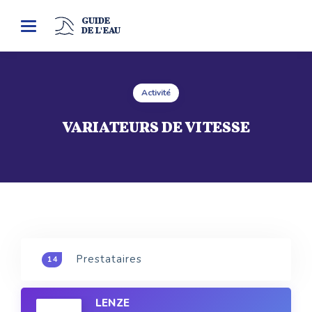
GUIDE
Toggle
DE L'EAU
navigation
Activité
VARIATEURS DE VITESSE
Prestataires
14
LENZE