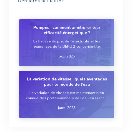
Dernières actualités
Pompes : comment améliorer leur
efficacité énergétique ?
La hausse du prix de l'électricité et les
exigences de la DERU 2 concernant le
rendement énergétique des réseaux
oct.. 2025
d’assainissement poussent les entreprises du
secteur de l’eau à optimiser leur consommation
d’énergie. Si les pompes représe...
La variation de vitesse : quels avantages
pour le monde de l’eau
La variation de vitesse est maintenant bien
connue des professionnels de l’eau en France.
Même si la première motivation pour l’adopter
janv.. 2025
reste l’économie d’énergie, elle présente
d’autres avantages et contraintes. Petit tour
d’horizon des...