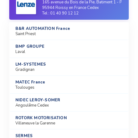
165 avenue du Bois de la Pie, Batiment 1 - Parc des 
95944 Roissy en France Cedex
Tel : 01 40 90 12 12
B&R AUTOMATION France
Saint Priest
BMP GROUPE
Laval
LM-SYSTEMES
Gradignan
MATEC France
Toulouges
NIDEC LEROY-SOMER
Angoulême Cedex
ROTORK MOTORISATION
Villeneuve la Garenne
SERMES