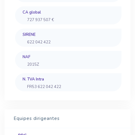
CA global
727 937 507 €
SIRENE
622 042 422
NAF
2015Z
N. TVA Intra
FR53 622 042 422
Equipes dirigeantes