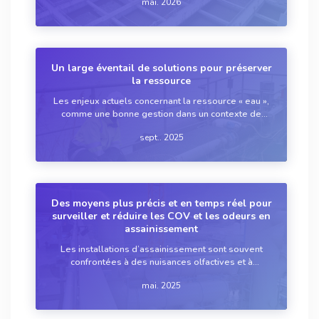
mai. 2026
roseaux, des solutions existent aujourd'hui pour
chaque source de nuisances, à condition...
Un large éventail de solutions pour préserver
la ressource
Les enjeux actuels concernant la ressource « eau »,
comme une bonne gestion dans un contexte de
stress hydrique ou le respect de réglementations
sept.. 2025
environnementales plus strictes en matière de
qualité de l'eau potable – qui n’a pas déjà en...
Des moyens plus précis et en temps réel pour
surveiller et réduire les COV et les odeurs en
assainissement
Les installations d’assainissement sont souvent
confrontées à des nuisances olfactives et à
l’émission de composés organiques volatils (COV),
mai. 2025
pouvant impacter la qualité de l’air et le quotidien
des riverains. Les avancées technologiques...