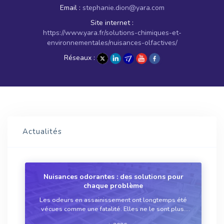
Email :
stephanie.dion@yara.com
Site internet :
https://www.yara.fr/solutions-chimiques-et-
environnementales/nuisances-olfactives/
Réseaux :
Actualités
Nuisances odorantes : des solutions pour
chaque problème
Les odeurs en assainissement ont longtemps été
vécues comme une fatalité. Elles ne le sont plus.
Des réseaux d’assainissement aux filtres plantés de