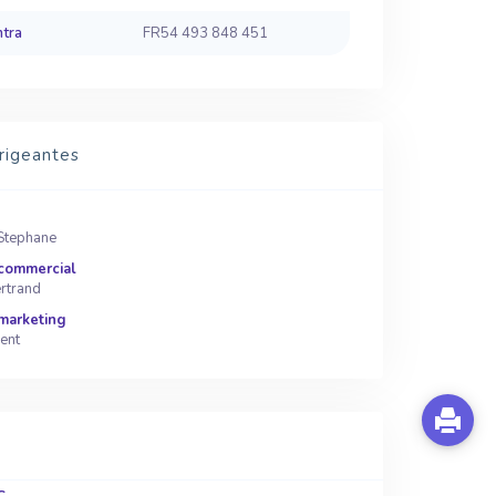
ntra
FR54 493 848 451
rigeantes
tephane
 commercial
rtrand
marketing
ent