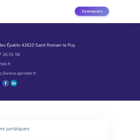
Connexion
es Épalits 42610 Saint Romain le Puy
7 26 01 94
tek.fr
p://www.aprotek.fr
ns juridiques