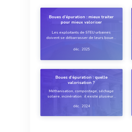
Boues d’épuration : mieux traiter
pour mieux valoriser
Les exploitants de STEU urbaines
doivent se débarrasser de leurs boues,
considérées comme des déchets. Il
existe plusieurs exutoires possibles,
déc.. 2025
exigeant chacun une filière spécifique
de préparation. Un point sur ces
technologies de trait...
Boues d’épuration : quelle
valorisation ?
Méthanisation, compostage, séchage
solaire, incinération : il existe plusieurs
manières d’extraire de la valeur des
déc.. 2024
boues de STEU, qui représentent
essentiellement une charge pour
l’exploitant. Petit tour d’horizon des
tendances actuelles…