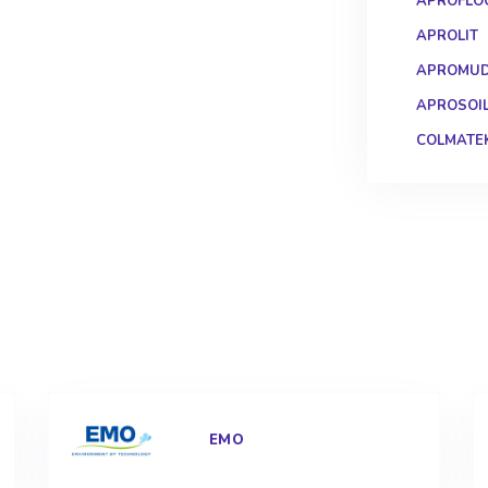
APROFLO
APROLIT
APROMU
APROSOI
COLMATE
EMO