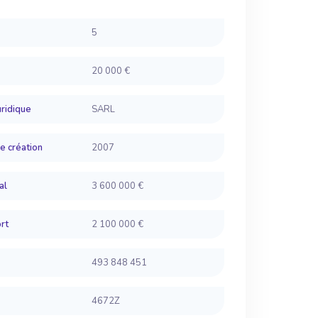
5
20 000 €
ridique
SARL
e création
2007
al
3 600 000 €
rt
2 100 000 €
493 848 451
4672Z