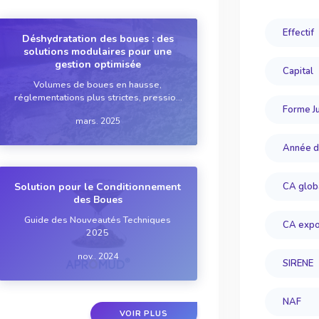
Effectif
Déshydratation des boues : des
solutions modulaires pour une
gestion optimisée
Capital
Volumes de boues en hausse,
réglementations plus strictes, pression
Forme Ju
économique grandissante?: le secteur
mars. 2025
doit innover. Face à ces défis, les
acteurs recherchent des solutions plus
Année d
performantes et modulables pour
accompagner les industrie...
Solution pour le Conditionnement
CA glob
des Boues
Guide des Nouveautés Techniques
CA expo
2025
nov.. 2024
SIRENE
NAF
VOIR PLUS