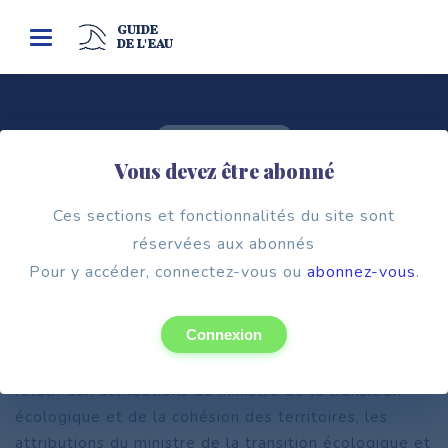
GUIDE
Toggle
DE L'EAU
navigation
Cadre institutionnel
Vous devez être abonné
LE MINISTÈRE LA TRANSITION
ÉCOLOGIQUE ET DE LA COHÉSION DES
Ces sections et fonctionnalités du site sont
TERRITOIRES
réservées aux abonnés
Pour y accéder, connectez-vous ou
abonnez-vous
.
Connexion
Régi par le décret n° 2022-832 du 1er juin 2022
relatif aux attributions du ministre de la transition
écologique et de la cohésion des territoires, les
attributions du ministre de la transition écologique et