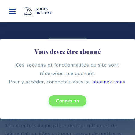
GUIDE
Toggle
DE L'EAU
navigation
Cadre institutionnel
Vous devez être abonné
LES DIRECTIONS RÉGIONALES DE
L’ALIMENTATION, DE L’AGRICULTURE
Ces sections et fonctionnalités du site sont
ET DE LA FORÊT (DRAAF)
réservées aux abonnés
Pour y accéder, connectez-vous ou
abonnez-vous
.
Connexion
Les Directions régionales de l’Alimentation, de
l’Agriculture et de la Forêt (DRAAF) sont les services
déconcentrés du ministère de l’agriculture et de
l’alimentation. Elles ont pour mission de mettre en