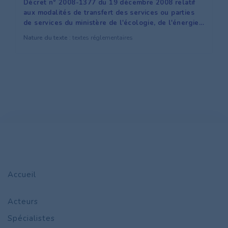
Décret n° 2008-1377 du 19 décembre 2008 relatif
aux modalités de transfert des services ou parties
de services du ministère de l'écologie, de l'énergie,
du développement durable et de l'aménagement du
Nature du texte :
textes réglementaires
territoire qui participent à l'exercice des
compétences dans le domaine des voies d'eau dont
la propriété a été transférée aux départements de la
loire-atlantique, de maine-et-loire et de la sarthe
Accueil
Acteurs
Spécialistes