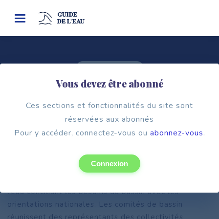
GUIDE
Toggle
DE L'EAU
navigation
Cadre institutionnel
Vous devez être abonné
LE COMITÉ DE BASSIN
Ces sections et fonctionnalités du site sont
réservées aux abonnés
Pour y accéder, connectez-vous ou
abonnez-vous
.
Connexion
Dans chaque bassin, un comité de bassin, « parlement
local de l’eau », élabore une politique de gestion de
l’eau conciliant les besoins du bassin avec les
orientations nationales. Les comités de bassin
réunissent des représentants des collectivités